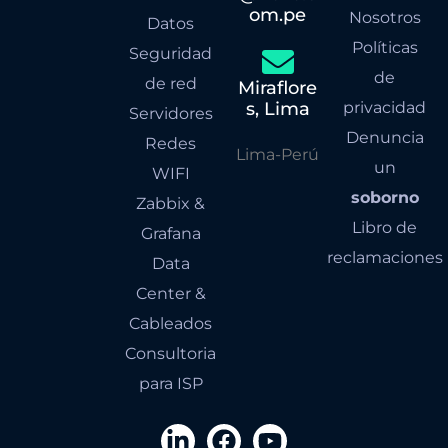
om.pe
Nosotros
Datos
Políticas
Seguridad
de
de red
Miraflore
s, Lima
privacidad
Servidores
Denuncia
Redes
Lima-Perú
un
WIFI
soborno
Zabbix &
Libro de
Grafana
reclamaciones
Data
Center &
Cableados
Consultoria
para ISP