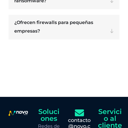
ransomware?
¿Ofrecen firewalls para pequeñas
empresas?
Soluci
Servici
ones
o al
contacto
cliente
@novo.c
Redes de