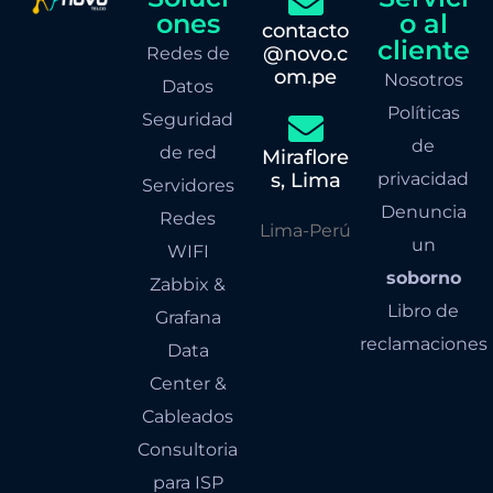
ones
o al
contacto
cliente
@novo.c
Redes de
om.pe
Nosotros
Datos
Políticas
Seguridad
de
de red
Miraflore
s, Lima
privacidad
Servidores
Denuncia
Redes
Lima-Perú
un
WIFI
soborno
Zabbix &
Libro de
Grafana
reclamaciones
Data
Center &
Cableados
Consultoria
para ISP