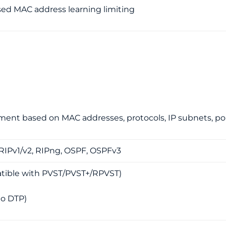
sed MAC address learning limiting
ent based on MAC addresses, protocols, IP subnets, poli
 RIPv1/v2, RIPng, OSPF, OSPFv3
tible with PVST/PVST+/RPVST)
to DTP)