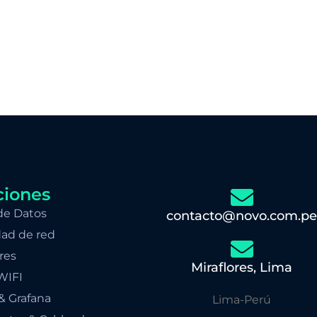
ciones
de Datos
contacto@novo.com.pe
ad de red
res
Miraflores, Lima
WIFI
& Grafana
Lima-Perú