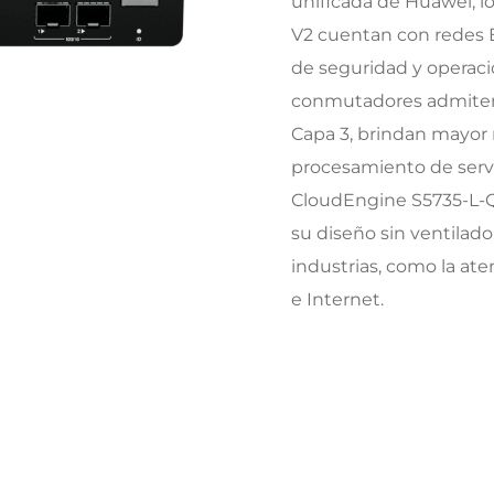
unificada de Huawei, l
V2 cuentan con redes E
de seguridad y operaci
conmutadores admiten
Capa 3, brindan mayor
procesamiento de servi
CloudEngine S5735-L-Q-
su diseño sin ventilador
industrias, como la ate
e Internet.