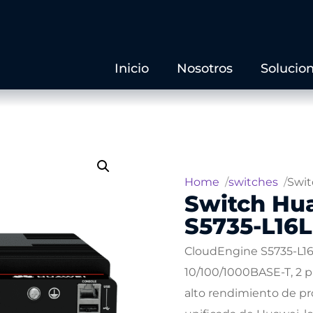
Inicio
Nosotros
Solucio
Home
switches
Swit
Switch Hu
S5735-L16
CloudEngine S5735-L16
10/100/1000BASE-T, 2 p
alto rendimiento de pr