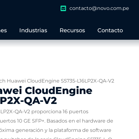
contacto@novo.com.pe
nes
Industrias
Recursos
Contacto
ch Huawei CloudEngine S5735-L16LP2X-QA-V2
awei CloudEngine
LP2X-QA-V2
LP2X-QA-V2 proporciona 16 puertos
uertos 10 GE SFP+. Basados ​​en el hardware de
óxima generación y la plataforma de software