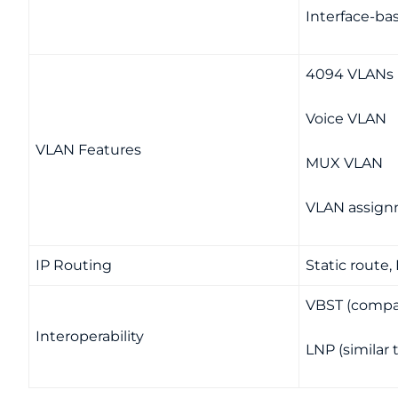
Interface-ba
4094 VLANs
Voice VLAN
VLAN Features
MUX VLAN
VLAN assignm
IP Routing
Static route,
VBST (compa
Interoperability
LNP (similar 