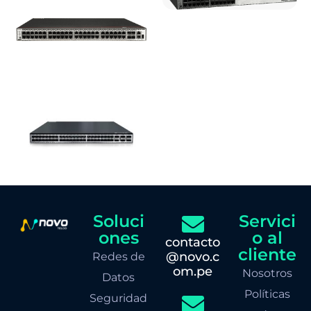
Soluci
Servici
ones
o al
contacto
cliente
@novo.c
Redes de
om.pe
Nosotros
Datos
Políticas
Seguridad