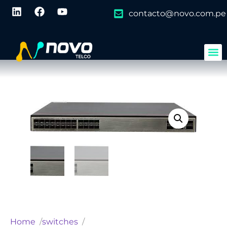
contacto@novo.com.pe
Home
switches